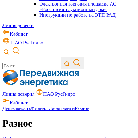
Электронная торговая площадка АО
«Российский аукционный дом»
Инструкции по работе на ЭТП РАД
Линия доверия
Кабинет
ПАО РусГидро
Линия доверия
ПАО РусГидро
Кабинет
Деятельность
Филиал Лабытнанги
Разное
Разное